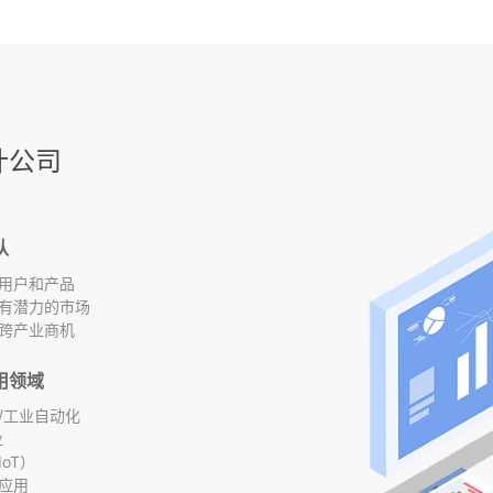
计公司
队
用户和产品
有潜力的市场
跨产业商机
用领域
/工业自动化
业
oT）
应用