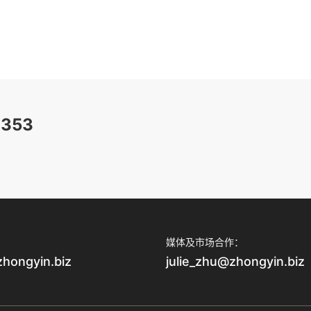
353
媒体及市场合作：
zhongyin.biz
julie_zhu@zhongyin.biz