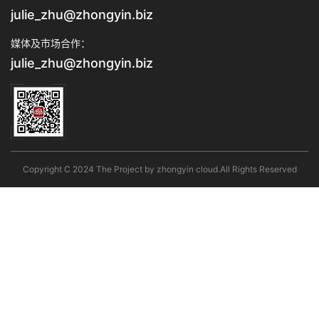
julie_zhu@zhongyin.biz
媒体及市场合作：
julie_zhu@zhongyin.biz
Copyright C 2024 The Project by zhongyin cloud.All Rights Reserved