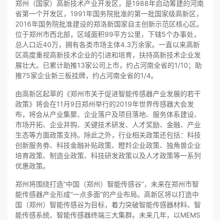
郑州（国家）高新技术产业开发区，是1988年启动筹建的河南
省第一个开发区，1991年国务院批准的第一批国家级高新区，
2016年国务院批准建设的郑洛新国家自主创新示范区核心区。
位于郑州市西北部，区域面积99平方公里，下辖5个办事处，
总人口近40万，拥有各类市场主体4.3万余家。一直以来高新
区高度重视高新技术企业的引进和培育，扶持高新技术企业发
展壮大。已累计助推13家公司上市，约占河南全省的1/10；助
推75家企业新三板挂牌，约占河南全省的1/4。
由高新区起草的《郑州市关于促进智能传感器产业发展的若干
政策》将会在11月9日郑州举行的2019年世界传感器大会发
布，将会从产业集聚、企业落户及项目落地、服务体系建设、
市场开拓、企业并购、关键技术研发、人才奖励、金融、产业
生态等方面政策支持。除此之外，行业相关政策还包括：科技
创新服务劵、科技金融补贴政策、瞪羚企业政策、独角兽企业
培育政策、制造业政策、科技研发政策以及人才政策等一系列
优惠政策。
郑州将围绕打造“中国（郑州）智能传感谷”，未来在郑州市智
能传感器产业形成“一点多面”的产业布局。高新区将以打造中
国（郑州）智能传感谷为目标，着力突破智能传感器材料、智
能传感系统、智能传感器终端三大集群。未来几年，以MEMS