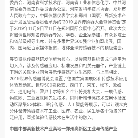
委员会、河南省科学技术厅、河南省工业和信息化厅、中共河
南省委外事工作委员会办公室、河南省科学技术协会、郑州市
人民政府主办，中国仪器仪表学会和郑州（国家）高新技术产
业开发区管理委员会承办的“2019世界传感器大会暨博览会”定
于2019年11月9日至11日在郑州国际会展中心召开。此次大会
将邀请世界知名传感器专家、学者、企业家参加，有众多院士
和省部级领导出席，并有多家世界500强企业加盟出展，国
内、国际近百家媒体报道，堪称全球传感器技术的顶级盛会。
展览将以传感器研发创新为核心，以传感器系统集成与应用为
切入点，涉及传感器应用、标准发展和相关元器件，产业链上
下游的关联企业同台展示传感器产业生态圈。与上届相比，
2019世界传感器博览会设置了德国主宾国展区和传感技术应用
体验互动区。世界500强微软、西门子、京东、松下、欧姆
龙、通用电气、霍尼韦尔等知名企业将亮相大会，一展传感、
物联网、工业互联网先进技术，同时新增传感技术应用体验互
动区聚集5G体验、医疗传感、人工智能等展示，可以让观众充
分体验传感器技术在工业、医疗、农业、民生等各个领域的广
泛应用，直接体验传感技术在生活中的融入。
中国中部高新技术产业高地一郑州高新区工业与传感产业